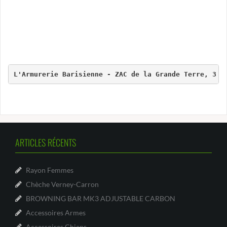
L'Armurerie Barisienne - ZAC de la Grande Terre, 
3 V
ARTICLES RÉCENTS
Rayon Femmes
Chèche Verney-Carron
BROWNING BAR MK3 ADJUSTABLE CARBON
Accessoires Armes
Accessoires Chiens